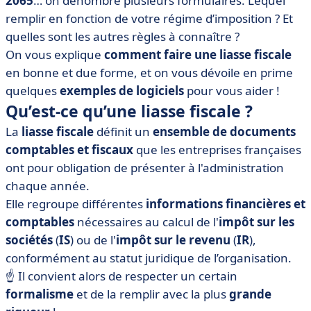
2065
… on dénombre plusieurs formulaires. Lequel
d’imposition ?
remplir en fonction de votre régime d’imposition ? Et
• Comment remplir la liasse fiscale ?
quelles sont les autres règles à connaître ?
• Comment déposer la liasse fiscale ?
On vous explique
comment faire une liasse fiscale
• Quand déposer la liasse fiscale ?
en bonne et due forme, et on vous dévoile en prime
quelques
exemples de logiciels
pour vous aider !
Qu’est-ce qu’une liasse fiscale ?
La
liasse fiscale
définit un
ensemble de documents
comptables et fiscaux
que les entreprises françaises
ont pour obligation de présenter à l'administration
chaque année.
Elle regroupe différentes
informations financières et
comptables
nécessaires au calcul de l'
impôt sur les
sociétés
(
IS
) ou de l'
impôt sur le revenu
(
IR
),
conformément au statut juridique de l’organisation.
☝️ Il convient alors de respecter un certain
formalisme
et de la remplir avec la plus
grande