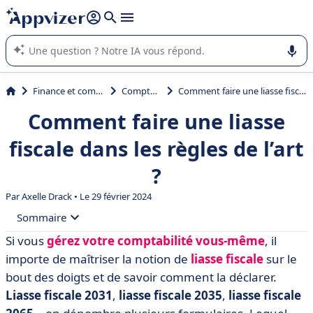
répondre (plusieurs lignes avec
shift + entrée
).
L'IA de Appvizer vous guide dans l'utilisation ou la sélection de
logiciel SaaS en entreprise.
Finance et comptabilité
Comptabilité
Comment faire une liasse fiscale dans les règles de l’art ?
Comment faire une liasse
fiscale dans les règles de l’art
?
Par
Axelle Drack
• Le 29 février 2024
Sommaire
Si vous
gérez votre comptabilité vous-même
, il
• Qu’est-ce qu’une liasse fiscale ?
importe de maîtriser la notion de
liasse fiscale
sur le
• Que contient la liasse fiscale ?
bout des doigts et de savoir comment la déclarer.
Liasse fiscale 2031
,
liasse fiscale 2035
,
liasse fiscale
• Quelle liasse fiscale remplir selon votre régime