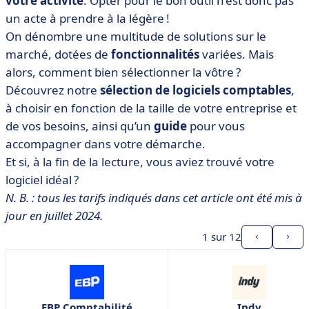
votre activité
. Opter pour le bon outil n’est donc pas
• Evoliz
un acte à prendre à la légère !
• Exact Online
On dénombre une multitude de solutions sur le
• Indy
marché, dotées de
fonctionnalités
variées. Mais
• IPaidThat
alors, comment bien sélectionner la vôtre ?
Découvrez notre
sélection de logiciels comptables
,
• JePilote
à choisir en fonction de la taille de votre entreprise et
• Mister Compta
de vos besoins, ainsi qu’un
guide
pour vous
• QuickBooks
accompagner dans votre démarche.
• Sage 100 Comptabilité
Et si, à la fin de la lecture, vous aviez trouvé votre
• Sinao Comptabilité & Gestion
logiciel idéal ?
N. B. : tous les tarifs indiqués dans cet article ont été mis à
• WITY
jour en juillet 2024.
• FAQ - Tout savoir sur les logiciels de comptabilité
1
sur 12
• L'heure de troquer vos calculatrices pour un logiciel
EBP Comptabilité
Indy