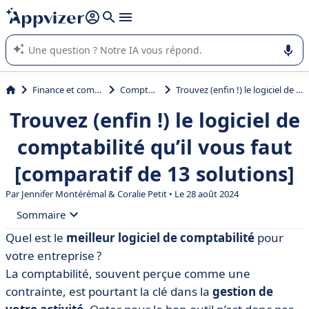
répondre (plusieurs lignes avec
shift + entrée
).
L'IA de Appvizer vous guide dans l'utilisation ou la sélection de
logiciel SaaS en entreprise.
Finance et comptabilité
Comptabilité
Trouvez (enfin !) le logiciel de comptabilité qu’il vous faut [comparatif de 13 solutions]
Trouvez (enfin !) le logiciel de
comptabilité qu’il vous faut
[comparatif de 13 solutions]
Par
Jennifer Montérémal
&
Coralie Petit
• Le 28 août 2024
Sommaire
Quel est le
meilleur logiciel de comptabilité
pour
• Cegid Quadra Entreprise
votre entreprise ?
• Cogilog Compta
La comptabilité, souvent perçue comme une
contrainte, est pourtant la clé dans la
gestion de
• EBP Hubbix