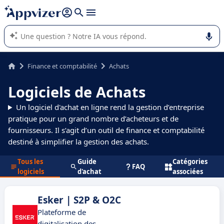
répondre (plusieurs lignes avec
shift + entrée
).
L'IA de Appvizer vous guide dans l'utilisation ou la sélection de
logiciel SaaS en entreprise.
Finance et comptabilité
Achats
Logiciels de Achats
Un logiciel d'achat en ligne rend la gestion d’entreprise
pratique pour un grand nombre d’acheteurs et de
fournisseurs. Il s’agit d’un outil de finance et comptabilité
destiné à simplifier la gestion des achats.
Tous les
Guide
Catégories
FAQ
logiciels
d'achat
associées
Esker | S2P & O2C
Plateforme de
digitalisation des