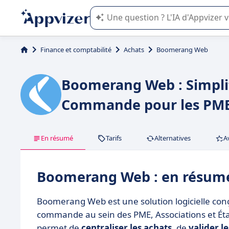
L'IA de Appvizer vous guide dans l'uti
Finance et comptabilité
Achats
Boomerang Web
Boomerang Web : Simplif
Commande pour les PM
En résumé
Tarifs
Alternatives
A
Boomerang Web : en résum
Boomerang Web est une solution logicielle conçu
commande au sein des PME, Associations et Étab
permet de
centraliser les achats
, de
valider l