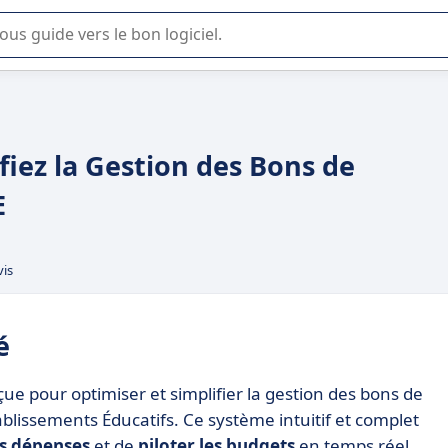
lisation ou la sélection de logiciel SaaS en entreprise.
iez la Gestion des Bons de
E
vis
é
e pour optimiser et simplifier la gestion des bons de
lissements Éducatifs. Ce système intuitif et complet
es dépenses
et de
piloter les budgets
en temps réel,