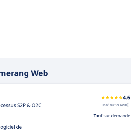
oomerang Web
4.6
rocessus S2P & O2C
Basé sur
99 avis
Tarif sur demande
ogiciel de