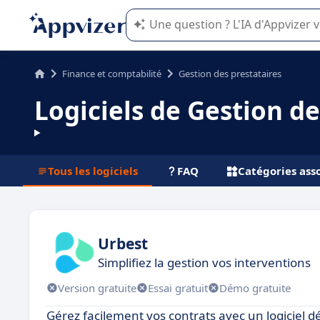
L'IA de Appvizer vous guide dans l'uti
Finance et comptabilité
Gestion des prestataires
Logiciels de Gestion de
Tous les logiciels
FAQ
Catégories ass
Urbest
Simplifiez la gestion vos interventions
Version gratuite
Essai gratuit
Démo gratuite
Gérez facilement vos contrats avec un logiciel d