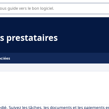
lisation ou la sélection de logiciel SaaS en entreprise.
s prestataires
ociées
édié. Suivez les tâches, les documents et les paiements e