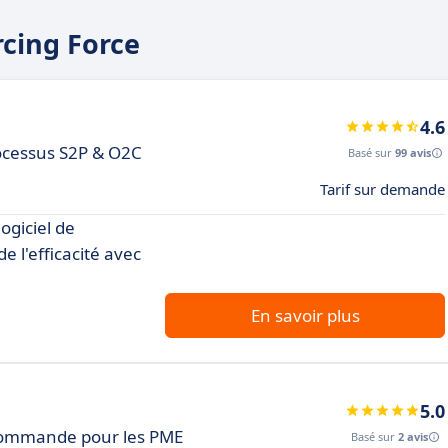
rcing Force
4.6
rocessus S2P & O2C
Basé sur
99 avis
Tarif sur demande
ogiciel de
 l'efficacité avec
En savoir plus
5.0
 Commande pour les PME
Basé sur
2 avis