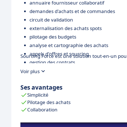
annuaire fournisseur collaboratif
demandes d'achats et de commandes
circuit de validation
externalisation des achats spots
pilotage des budgets
analyse et cartographie des achats
appels d'offres et sourcing
Sourcing Force est une solution tout-en-un pou
gestion des contrats
pilotage de la performance des acheteurs
Voir plus
évalusation de la performance des fournis
Ses avantages
Simplicité
Pilotage des achats
Collaboration