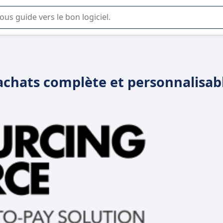
lisation ou la sélection de logiciel SaaS en entreprise.
-achats complète et personnalisab