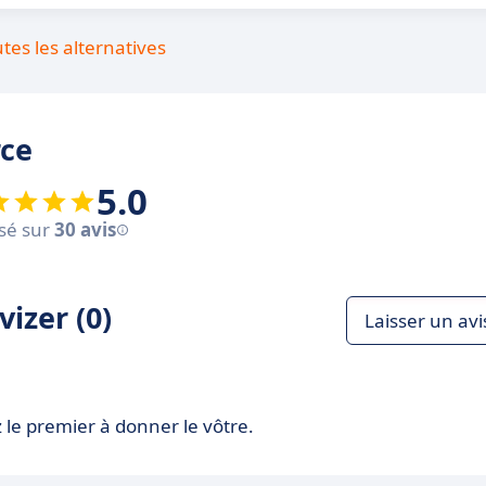
utes les alternatives
rce
5.0
sé sur
30 avis
izer (0)
Laisser un avi
 le premier à donner le vôtre.