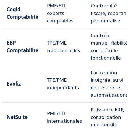
PME/ETI,
Conformité
Cegid
experts-
fiscale, reportin
Comptabilité
comptables
personnalisé
Contrôle
EBP
TPE/PME
manuel, fiabilité
Comptabilité
traditionnelles
complétude
fonctionnelle
Facturation
TPE/PME,
intégrée, suivi
Evoliz
indépendants
de trésorerie,
automatisations
Puissance ERP,
PME/ETI
NetSuite
consolidation
internationales
multi-entité