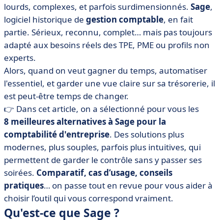
lourds, complexes, et parfois surdimensionnés.
Sage
,
• Tableau comparatif des 8 meilleures alternatives à
logiciel historique de
gestion comptable
, en fait
Sage
partie. Sérieux, reconnu, complet… mais pas toujours
• Notre top 8 logiciels alternatifs à Sage pour la
adapté aux besoins réels des TPE, PME ou profils non
comptabilité
experts.
• Comment choisir l’alternative à Sage qui vous
Alors, quand on veut gagner du temps, automatiser
correspond ?
l'essentiel, et garder une vue claire sur sa trésorerie, il
• Ne restez pas bloqué avec Sage : passez à une
est peut-être temps de changer.
solution qui évolue avec vous
👉 Dans cet article, on a sélectionné pour vous les
8 meilleures alternatives à Sage pour la
comptabilité d'entreprise
. Des solutions plus
modernes, plus souples, parfois plus intuitives, qui
permettent de garder le contrôle sans y passer ses
soirées.
Comparatif, cas d’usage, conseils
pratiques
… on passe tout en revue pour vous aider à
choisir l’outil qui vous correspond vraiment.
Qu'est-ce que Sage ?