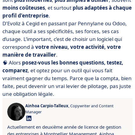
moins coûteuses
, et surtout
plus adaptées à chaque
profil d’entreprise
.
D'Evoliz à Cegid en passant par Pennylane ou Odoo,
chaque outil a ses spécificités, ses forces, ses cas
d’usage. L’important, c’est de choisir un logiciel qui
correspond à
votre niveau, votre activité, votre
manière de travailler
.
🧠 Alors
posez-vous les bonnes questions, testez,
comparez
, et optez pour un outil qui vous fait
vraiment gagner du temps. Parce que la compta, bien
faite, peut devenir un vrai levier de pilotage, pas juste
une obligation légale.
Ainhoa Carpio-Talleux
, Copywriter and Content
Manager
Actuellement en deuxième année de licence de gestion
des entreprises à Montpellier Management, Ainhoa