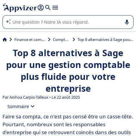
répondre (plusieurs lignes avec
shift + entrée
).
L'IA de Appvizer vous guide dans l'utilisation ou la sélection de
logiciel SaaS en entreprise.
Finance et comptabilité
Comptabilité
Top 8 alternatives à Sage pour une gestion comptable plus fluide pour votre entreprise
Top 8 alternatives à Sage
pour une gestion comptable
plus fluide pour votre
entreprise
Par
Ainhoa Carpio-Talleux
• Le 22 août 2025
Sommaire
Faire sa compta, ce n'est pas censé être un casse-tête.
• Qu'est-ce que Sage ?
Pourtant, nombreux sont les responsables
• Pourquoi envisager une alternative à Sage ?
d'entreprise qui se retrouvent coincés dans des outils