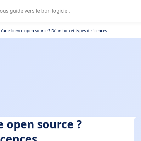
lisation ou la sélection de logiciel SaaS en entreprise.
u’une licence open source ? Définition et types de licences
e open source ?
icences