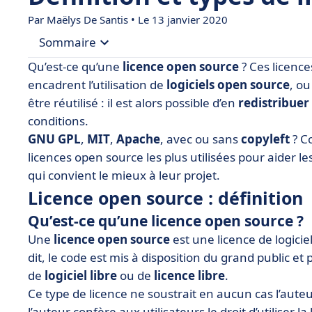
Par
Maëlys De Santis
• Le 13 janvier 2020
Sommaire
Qu’est-ce qu’une
licence open source
? Ces licence
• Licence open source : définition
encadrent l’utilisation de
logiciels open source
, ou
être réutilisé : il est alors possible d’en
redistribuer
• Les différents types de licences open source
conditions.
• Tableau des différentes licences open source
GNU GPL
,
MIT
,
Apache
, avec ou sans
copyleft
? C
• Les logiciels open source les plus populaires
licences open source les plus utilisées pour aider l
qui convient le mieux à leur projet.
• Derniers conseils : comment choisir une licenc
Licence open source : définition
Qu’est-ce qu’une licence open source ?
Une
licence open source
est une licence de logicie
dit, le code est mis à disposition du grand public e
de
logiciel libre
ou de
licence libre
.
Ce type de licence ne soustrait en aucun cas l’auteu
l’auteur confère aux utilisateurs le droit d’utiliser la 