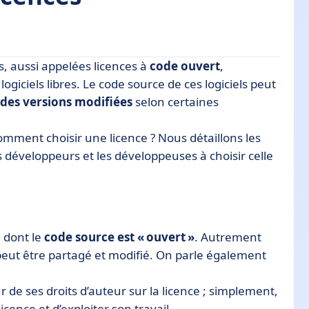
s, aussi appelées licences à
code ouvert
,
 logiciels libres. Le code source de ces logiciels peut
 des versions modifiées
selon certaines
omment choisir une licence ? Nous détaillons les
es développeurs et les développeuses à choisir celle
e open source ?
l dont le
code source est « ouvert »
. Autrement
t peut être partagé et modifié. On parle également
r de ses droits d’auteur sur la licence ; simplement,
licence et d’exploiter son travail.