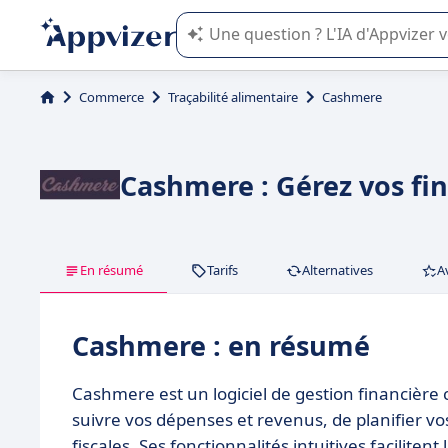
L'IA de Appvizer vous guide dans l'uti
Commerce
Traçabilité alimentaire
Cashmere
Cashmere : Gérez vos fin
En résumé
Tarifs
Alternatives
A
Cashmere : en résumé
Cashmere est un logiciel de gestion financière
suivre vos dépenses et revenus, de planifier vo
fiscales. Ses fonctionnalités intuitives faciliten