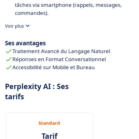
tâches via smartphone (rappels, messages,
commandes).
Accès multiplateforme
: web, extensions, iOS,
Voir plus
Android.
Extensions professionnelles robustes
:
Ses avantages
modèles avancés, API, e-commerce, outils
Traitement Avancé du Langage Naturel
d’entreprise.
Réponses en Format Conversationnel
Accessibilité sur Mobile et Bureau
Perplexity AI : Ses
tarifs
Standard
Tarif