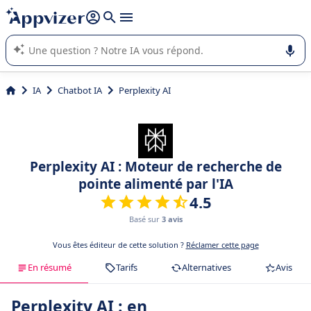
répondre (plusieurs lignes avec
shift + entrée
).
L'IA de Appvizer vous guide dans l'utilisation ou la sélection de
logiciel SaaS en entreprise.
IA
Chatbot IA
Perplexity AI
Perplexity AI : Moteur de recherche de
pointe alimenté par l'IA
4.5
Basé sur
3 avis
Vous êtes éditeur de cette solution ?
Réclamer cette page
En résumé
Tarifs
Alternatives
Avis
Perplexity AI : en