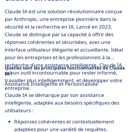
Claude IA est une solution révolutionnaire conçue
par Anthropic, une entreprise pionnière dans la
sécurité et la recherche en IA. Lancé en 2023,
Claude se distingue par sa capacité à offrir des
réponses cohérentes et sécurisées, avec une
interface utilisateur élégante et accueillante. Idéal
pour les entreprises et les professionnels à la
recherche d'une assistance intelligente, Claude IA
Quelles sont les principales fonctionnalités de Claude
est un outil incontournable pour rester informé,
IA ?
travailler plus intelligemment, et développer votre
Assistance Intelligente et Personnalisée
entreprise.
Claude IA se démarque par son assistance
intelligente, adaptée aux besoins spécifiques des
utilisateurs :
Réponses cohérentes et contextuellement
adaptées pour une variété de requêtes.