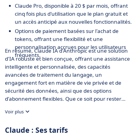
Claude Pro, disponible à 20 $ par mois, offrant
cinq fois plus d'utilisation que le plan gratuit et
un accès anticipé aux nouvelles fonctionnalités.
Options de paiement basées sur l'achat de
tokens, offrant une flexibilité et une
personnalisation accrues pour les utilisateurs
En résumé, Claude IA d'Anthropic est une solution
fréquents.
d'IA robuste et bien conçue, offrant une assistance
intelligente et personnalisée, des capacités
avancées de traitement du langage, un
engagement fort en matière de vie privée et de
sécurité des données, ainsi que des options
d'abonnement flexibles. Que ce soit pour rester
informé, travailler plus intelligemment, rester en
Voir plus
sécurité ou développer votre entreprise, Claude IA
est un outil essentiel pour une performance
Claude : Ses tarifs
optimale.