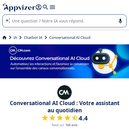
répondre (plusieurs lignes avec
shift + entrée
).
L'IA de Appvizer vous guide dans l'utilisation ou la sélection de
logiciel SaaS en entreprise.
IA
Chatbot IA
Conversational AI Cloud
Conversational AI Cloud : Votre assistant
au quotidien
4.4
Basé sur
160 avis