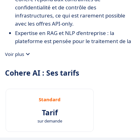
confidentialité et de contrôle des
infrastructures, ce qui est rarement possible
avec les offres API-only.
Expertise en RAG et NLP d’entreprise : la
plateforme est pensée pour le traitement de la
documentation métier, pas seulement pour la
Voir plus
génération de texte générique.
Excellente couverture linguistique : les modèles
Cohere AI : Ses tarifs
multilingues sont performants, même sur des
langues peu représentées, ce qui facilite les
projets globaux.
Standard
Modèles transparents et traçables : Cohere
communique clairement sur les données
Tarif
utilisées et les performances, ce qui renforce la
sur demande
confiance des entreprises.
Environnement technique robuste :