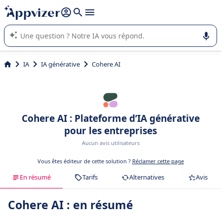
répondre (plusieurs lignes avec
shift + entrée
).
L'IA de Appvizer vous guide dans l'utilisation ou la sélection de
logiciel SaaS en entreprise.
IA
IA générative
Cohere AI
Cohere AI : Plateforme d’IA générative
pour les entreprises
Aucun avis utilisateurs
Vous êtes éditeur de cette solution ?
Réclamer cette page
En résumé
Tarifs
Alternatives
Avis
Cohere AI : en résumé