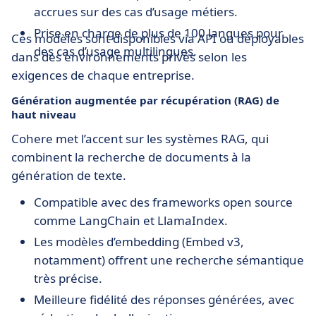
accrues sur des cas d’usage métiers.
Prise en charge de plus de 100 langues pour
Ces modèles sont disponibles via API ou déployables
des cas d’usage multilingues.
dans des environnements privés selon les
exigences de chaque entreprise.
Génération augmentée par récupération (RAG) de
haut niveau
Cohere met l’accent sur les systèmes RAG, qui
combinent la recherche de documents à la
génération de texte.
Compatible avec des frameworks open source
comme LangChain et LlamaIndex.
Les modèles d’embedding (Embed v3,
notamment) offrent une recherche sémantique
très précise.
Meilleure fidélité des réponses générées, avec