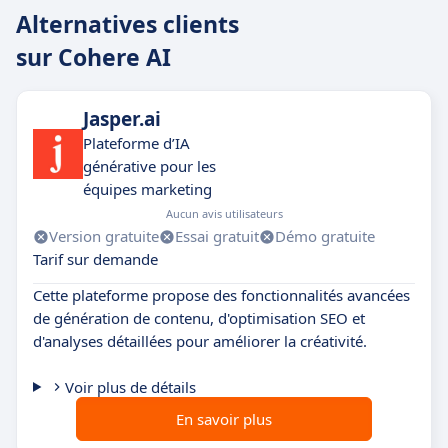
l’écosystème outillé permet aux développeurs et
Alternatives clients
data scientists de travailler efficacement, sans
sur Cohere AI
dépendance excessive.
Jasper.ai
Plateforme d’IA
générative pour les
équipes marketing
Aucun avis utilisateurs
Version gratuite
Essai gratuit
Démo gratuite
Tarif sur demande
Cette plateforme propose des fonctionnalités avancées
de génération de contenu, d'optimisation SEO et
d'analyses détaillées pour améliorer la créativité.
Voir plus de détails
En savoir plus