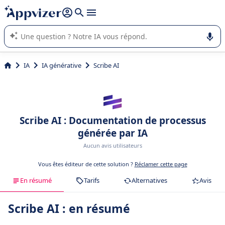
répondre (plusieurs lignes avec
shift + entrée
).
L'IA de Appvizer vous guide dans l'utilisation ou la sélection de
logiciel SaaS en entreprise.
IA
IA générative
Scribe AI
Scribe AI : Documentation de processus
générée par IA
Aucun avis utilisateurs
Vous êtes éditeur de cette solution ?
Réclamer cette page
En résumé
Tarifs
Alternatives
Avis
Scribe AI : en résumé