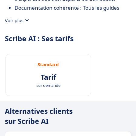
Documentation cohérente : Tous les guides
suivent le même format, ce qui facilite leur
Voir plus
compréhension et leur maintenance.
Accessible à tous : Aucune compétence en
Scribe AI : Ses tarifs
rédaction technique n’est nécessaire, même les
utilisateurs non techniques peuvent
documenter facilement leurs tâches.
Standard
Conçu pour le travail d’équipe : Avec ses
fonctions de partage et de collaboration, Scribe
Tarif
soutient une gestion fluide de la documentation
sur demande
dans les organisations.
Alternatives clients
sur Scribe AI