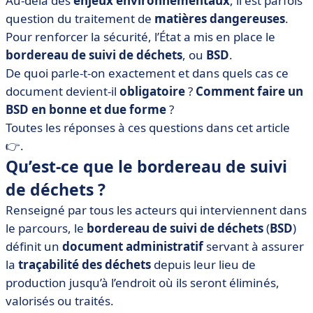
Au-delà des
enjeux environnementaux
, il est parfois
suivi des déchets ?
question du traitement de
matières dangereuses
.
• Quelles réglementations en fonction du type de
Pour renforcer la sécurité, l’État a mis en place le
déchets ?
bordereau de suivi de déchets
, ou
BSD
.
• Comment remplir un bordereau de suivi des déchets
De quoi parle-t-on exactement et dans quels cas ce
?
document devient-il
obligatoire
?
Comment faire un
• Le bordereau de suivi de déchets en bref
BSD en bonne et due forme
?
Toutes les réponses à ces questions dans cet article
👉.
Qu’est-ce que le bordereau de suivi
de déchets ?
Renseigné par tous les acteurs qui interviennent dans
le parcours, le
bordereau de suivi de déchets
(
BSD
)
définit un
document administratif
servant à assurer
la
traçabilité des déchets
depuis leur lieu de
production jusqu’à l’endroit où ils seront éliminés,
valorisés ou traités.