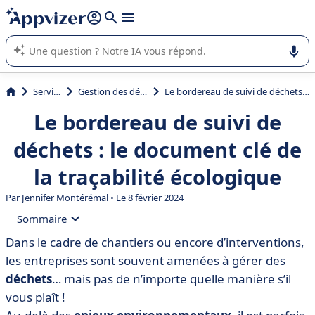
répondre (plusieurs lignes avec
shift + entrée
).
L'IA de Appvizer vous guide dans l'utilisation ou la sélection de
logiciel SaaS en entreprise.
Services
Gestion des déchets
Le bordereau de suivi de déchets : le document clé de la traçabilité écologique
Le bordereau de suivi de
déchets : le document clé de
la traçabilité écologique
Par
Jennifer Montérémal
• Le 8 février 2024
Sommaire
Dans le cadre de chantiers ou encore d’interventions,
• Qu’est-ce que le bordereau de suivi de déchets ?
les entreprises sont souvent amenées à gérer des
• Qui doit faire le BSD ?
déchets
… mais pas de n’importe quelle manière s’il
vous plaît !
• Pourquoi l’entreprise doit émettre un bordereau de