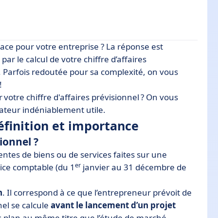
cace pour votre entreprise ? La réponse est
mportance
ar le calcul de votre chiffre d’affaires
 Parfois redoutée pour sa complexité, on vous
onnel ?
!
otre chiffre d'affaires prévisionnel ? On vous
cateur indéniablement utile.
définition et importance
sionnel ?
ntes de biens ou de services faites sur une
er
cice comptable (du 1
janvier au 31 décembre de
n
. Il correspond à ce que l’entrepreneur prévoit de
el se calcule
avant le lancement d’un projet
ess plan au même titre que l’étude de marché.