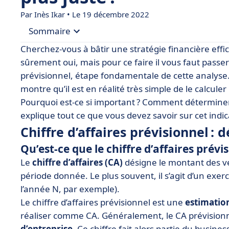
Par Inès Ikar • Le 19 décembre 2022
Sommaire
Cherchez-vous à bâtir une stratégie financière effi
• Chiffre d’affaires prévisionnel : définition et i
sûrement oui, mais pour ce faire il vous faut passer p
prévisionnel, étape fondamentale de cette analyse.
• Comment calculer son chiffre d’affaires prévisi
montre qu’il est en réalité très simple de le calculer 
• CA prévisionnel : exemple de grille à compléter
Pourquoi est-ce si important ? Comment déterminer v
• Le chiffre d’affaires prévisionnel en résumé
explique tout ce que vous devez savoir sur cet indi
Chiffre d’affaires prévisionnel : 
Qu’est-ce que le chiffre d’affaires prévi
Le
chiffre d’affaires (CA)
désigne le montant des ve
période donnée. Le plus souvent, il s’agit d’un exer
l’année N, par exemple).
Le chiffre d’affaires prévisionnel est une
estimatio
réaliser comme CA. Généralement, le CA prévisionn
d’entreprise
. Ce chiffre fait alors partie du busin