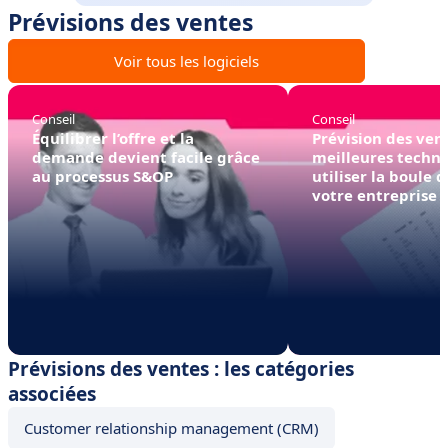
Prévisions des ventes
Voir tous les logiciels
Conseil
Conseil
Équilibrer l’offre et la
Prévision des vent
demande devient facile grâce
meilleures techn
au processus S&OP
utiliser la boule d
votre entreprise
Prévisions des ventes : les catégories
associées
Customer relationship management (CRM)