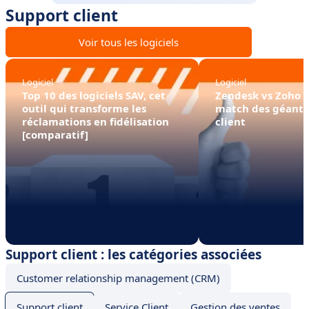
Support client
Voir tous les logiciels
Logiciel
Logiciel
Top 10 des logiciels SAV, cet
Zendesk vs Zoho D
outil qui transforme les
match des géants
réclamations en fidélisation
client
[comparatif]
Support client : les catégories associées
Customer relationship management (CRM)
Support client
Service Client
Gestion des ventes