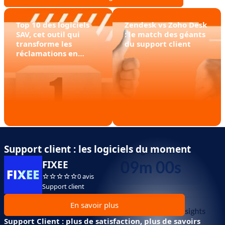
Top 10 des logiciels
Zendesk vs Zoho Desk
SAV, cet outil qui
: le match des géants
transforme les
du support client
réclamations en
fidélisation
[comparatif]
Support client : les logiciels du moment
FIXEE
0 avis
Support client
En savoir plus
Support Client : plus de satisfaction, plus de savoirs