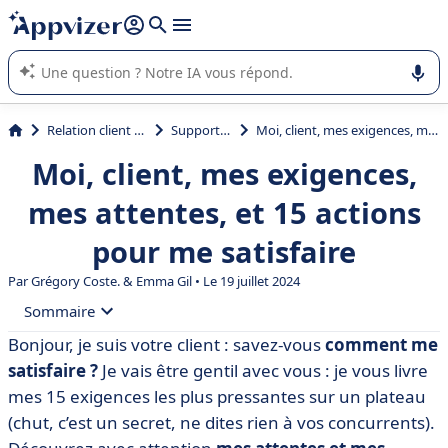
répondre (plusieurs lignes avec
shift + entrée
).
L'IA de Appvizer vous guide dans l'utilisation ou la sélection de
logiciel SaaS en entreprise.
Relation client et vente
Support client
Moi, client, mes exigences, mes attentes, et 15 actions pour me satisfaire
Moi, client, mes exigences,
mes attentes, et 15 actions
pour me satisfaire
Par
Grégory Coste.
&
Emma Gil
• Le 19 juillet 2024
Sommaire
Bonjour, je suis votre client : savez-vous
comment me
• Mes 15 exigences de client
satisfaire ?
Je vais être gentil avec vous : je vous livre
• Les outils essentiels pour offrir un service client de
mes 15 exigences les plus pressantes sur un plateau
qualité
(chut, c’est un secret, ne dites rien à vos concurrents).