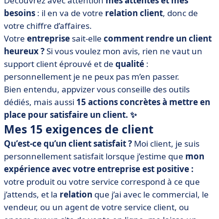
Découvrez avec attention
mes attentes et mes
• 15 actions à réaliser pour satisfaire un client
besoins
: il en va de votre
relation client
, donc de
• Comment satisfaire en résumé
votre chiffre d’affaires.
Votre
entreprise
sait-elle
comment rendre un client
heureux ?
Si vous voulez mon avis, rien ne vaut un
support client éprouvé et de
qualité
:
personnellement je ne peux pas m’en passer.
Bien entendu, appvizer vous conseille des outils
dédiés, mais aussi
15 actions concrètes à mettre en
place pour satisfaire un client. ✨
Mes 15 exigences de client
Qu’est-ce qu’un client satisfait ?
Moi client, je suis
personnellement satisfait lorsque j’estime que
mon
expérience avec votre entreprise est positive :
votre produit ou votre service correspond à ce que
j’attends, et la
relation
que j’ai avec le commercial, le
vendeur, ou un agent de votre service client, ou