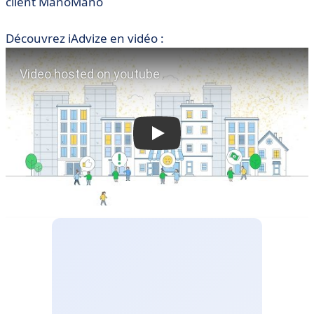
client ManoMano
Découvrez iAdvize en vidéo :