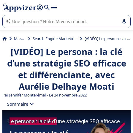
répondre (plusieurs lignes avec
shift + entrée
).
L'IA de Appvizer vous guide dans l'utilisation ou la sélection de
logiciel SaaS en entreprise.
Marketing
Search Engine Marketing (SEM, SEO, SEA)
[VIDÉO] Le persona : la clé d’une stratégie SEO efficace et différenciante, avec Aurélie Delhaye Moati
[VIDÉO] Le persona : la clé
d’une stratégie SEO efficace
et différenciante, avec
Aurélie Delhaye Moati
Par
Jennifer Montérémal
• Le 24 novembre 2022
Sommaire
• Qui est Aurélie Delhaye Moati, consultante et
formatrice en SEO et stratégie de marque ?