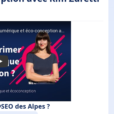
?
eption
@SEO des Alpes ?