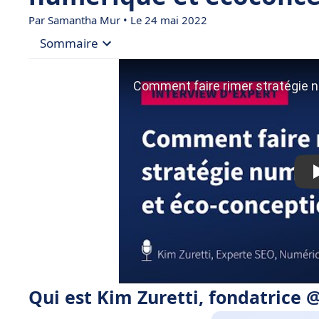
Par
Samantha Mur
• Le 24 mai 2022
Sommaire
• Qui est Kim Zuretti, fondatrice @SEO des Alpes 
• 🎙 Interview avec cette spécialiste de l’écoconc
Qui est Kim Zuretti, fondatrice 