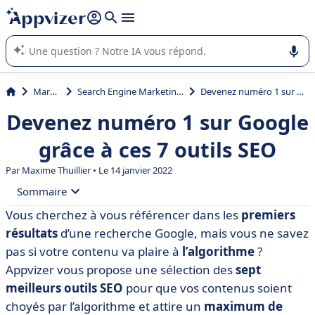
répondre (plusieurs lignes avec
shift + entrée
).
L'IA de Appvizer vous guide dans l'utilisation ou la sélection de
logiciel SaaS en entreprise.
Marketing
Search Engine Marketing (SEM, SEO, SEA)
Devenez numéro 1 sur Google grâce à ces 7 outils SEO
Devenez numéro 1 sur Google
grâce à ces 7 outils SEO
Par Maxime Thuillier • Le 14 janvier 2022
Sommaire
Vous cherchez à vous référencer dans les
premiers
• Tableau comparatif des outils SEO
résultats
d’une recherche Google, mais vous ne savez
• Ahrefs
pas si votre contenu va plaire à
l’algorithme
?
Appvizer vous propose une sélection des
sept
• Inlinks
meilleurs outils SEO
pour que vos contenus soient
• Ubersuggest
choyés par l’algorithme et attire un
maximum de