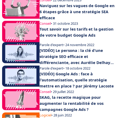
Conseil
• 22 décembre 2023
Naviguez sur les vagues de Google en
6 étapes grâce à une stratégie SEA
efficace
Conseil
• 31 octobre 2023
Tout savoir sur les tarifs et la gestion
de votre budget Google Ads
Parole d'expert
• 24 novembre 2022
[VIDÉO] Le persona : la clé d’une
stratégie SEO efficace et
différenciante, avec Aurélie Delhaye
Moati
Parole d'expert
• 18 octobre 2022
[VIDÉO] Google Ads : face à
l'automatisation, quelle stratégie
mettre en place ? par Jérémy Lacoste
Conseil
• 29 juillet 2022
SKAG, la recette magique pour
augmenter la rentabilité de vos
campagnes Google Ads ?
Logiciel
• 28 juin 2022