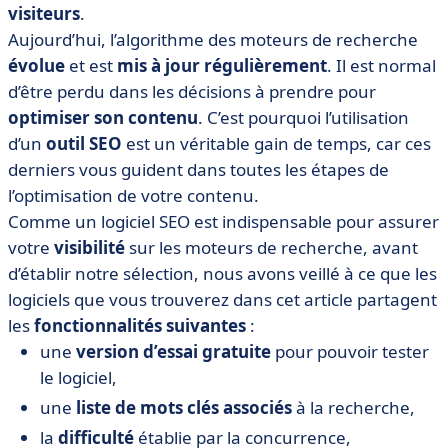
• Ranxplorer
visiteurs
.
• Semrush
Aujourd’hui, l’algorithme des moteurs de recherche
• SEObserver
évolue
et est
mis à jour régulièrement
. Il est normal
d’être perdu dans les décisions à prendre pour
• Le logiciel SEO : un outil indispensable pour décupler
optimiser son contenu
votre trafic gratuit
. C’est pourquoi l’utilisation
d’un
outil SEO
est un véritable gain de temps, car ces
derniers vous guident dans toutes les étapes de
l’optimisation de votre contenu.
Comme un logiciel SEO est indispensable pour assurer
votre
visibilité
sur les moteurs de recherche, avant
d’établir notre sélection, nous avons veillé à ce que les
logiciels que vous trouverez dans cet article partagent
les
fonctionnalités suivantes
:
une
version d’essai gratuite
pour pouvoir tester
le logiciel,
une
liste de mots clés associés
à la recherche,
la
difficulté
établie par la concurrence,