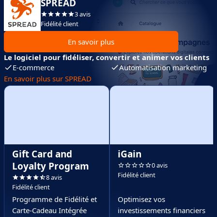
SPREAD
3 avis
Fidélité client
En savoir plus
Le logiciel pour fidéliser, convertir et animer vos clients
E-commerce
Automatisation marketing
En savoir plus sur SPREAD
Gift Card and
iGain
Loyalty Program
0 avis
Fidélité client
8 avis
Fidélité client
Programme de Fidélité et
Optimisez vos
Carte-Cadeau Intégrée
investissements financiers