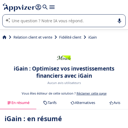
répondre (plusieurs lignes avec
shift + entrée
).
L'IA de Appvizer vous guide dans l'utilisation ou la sélection de
logiciel SaaS en entreprise.
Relation client et vente
Fidélité client
iGain
iGain : Optimisez vos investissements
financiers avec iGain
Aucun avis utilisateurs
Vous êtes éditeur de cette solution ?
Réclamer cette page
En résumé
Tarifs
Alternatives
Avis
iGain : en résumé