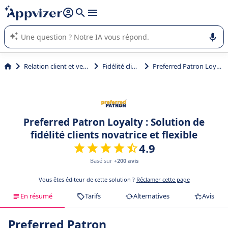
répondre (plusieurs lignes avec
shift + entrée
).
L'IA de Appvizer vous guide dans l'utilisation ou la sélection de
logiciel SaaS en entreprise.
Relation client et vente
Fidélité client
Preferred Patron Loyalty
Preferred Patron Loyalty : Solution de
fidélité clients novatrice et flexible
4.9
Basé sur
+200 avis
Vous êtes éditeur de cette solution ?
Réclamer cette page
En résumé
Tarifs
Alternatives
Avis
Preferred Patron