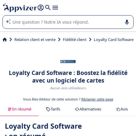
répondre (plusieurs lignes avec
shift + entrée
).
L'IA de Appvizer vous guide dans l'utilisation ou la sélection de
logiciel SaaS en entreprise.
Relation client et vente
Fidélité client
Loyalty Card Software
Loyalty Card Software : Boostez la fidélité
avec un logiciel de cartes
Aucun avis utilisateurs
Vous êtes éditeur de cette solution ?
Réclamer cette page
En résumé
Tarifs
Alternatives
Avis
Loyalty Card Software