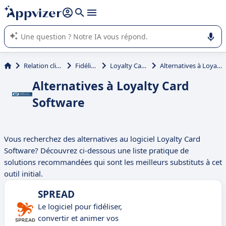
répondre (plusieurs lignes avec
shift + entrée
).
L'IA de Appvizer vous guide dans l'utilisation ou la sélection de
logiciel SaaS en entreprise.
Relation client et vente
Fidélité client
Loyalty Card Software
Alternatives à Loyalty Card Software
Alternatives à Loyalty Card
Software
Vous recherchez des alternatives au logiciel Loyalty Card
Software? Découvrez ci-dessous une liste pratique de
solutions recommandées qui sont les meilleurs substituts à cet
outil initial.
SPREAD
Le logiciel pour fidéliser,
convertir et animer vos