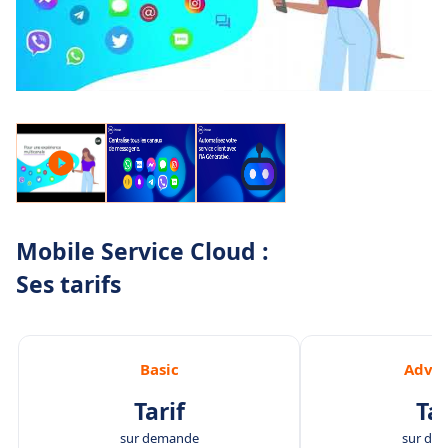
Mobile Service Cloud :
Ses tarifs
Basic
Adva
Tarif
Tar
sur demande
sur de