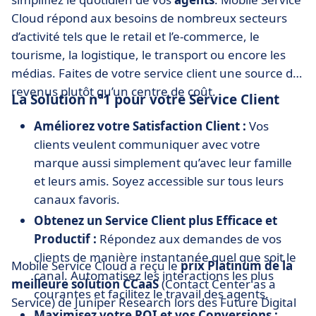
Cloud répond aux besoins de nombreux secteurs
d’activité tels que le retail et l’e-commerce, le
tourisme, la logistique, le transport ou encore les
médias. Faites de votre service client une source de
revenus plutôt qu’un centre de coût.
La Solution n°1 pour votre Service Client
Améliorez votre Satisfaction Client :
Vos
clients veulent communiquer avec votre
marque aussi simplement qu’avec leur famille
et leurs amis. Soyez accessible sur tous leurs
canaux favoris.
Obtenez un Service Client plus Efficace et
Productif :
Répondez aux demandes de vos
clients de manière instantanée quel que soit le
Mobile Service Cloud a reçu le
prix Platinum de la
canal. Automatisez les interactions les plus
meilleure solution CCaaS
(Contact Center as a
courantes et facilitez le travail des agents.
Service) de Juniper Research lors des Future Digital
Maximisez votre ROI et vos Conversions :