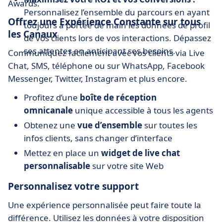
Awards.
Personnalisez l’ensemble du parcours en ayant
Offrez une Expérience Constante sur tous
toujours à portée de main les données de profil
les Canaux
de vos clients lors de vos interactions. Dépassez
ses attentes en anticipant ses besoins.
Communiquez facilement avec vos clients via Live
Chat, SMS, téléphone ou sur WhatsApp, Facebook
Messenger, Twitter, Instagram et plus encore.
Profitez d’une
boîte de réception
omnicanale
unique accessible à tous les agents
Obtenez une
vue d’ensemble
sur toutes les
infos clients, sans changer d’interface
Mettez en place un
widget de live chat
personnalisable
sur votre site Web
Personnalisez votre support
Une expérience personnalisée peut faire toute la
différence. Utilisez les données à votre disposition