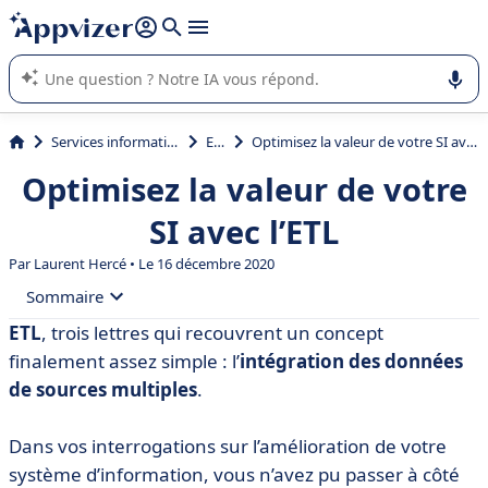
répondre (plusieurs lignes avec
shift + entrée
).
L'IA de Appvizer vous guide dans l'utilisation ou la sélection de
logiciel SaaS en entreprise.
Services informatiques
ETL
Optimisez la valeur de votre SI avec l’ETL
Optimisez la valeur de votre
SI avec l’ETL
Par
Laurent Hercé
• Le 16 décembre 2020
Sommaire
ETL
, trois lettres qui recouvrent un concept
• Qu’est-ce qu’un ETL ?
finalement assez simple : l’
intégration des données
• Les avantages de l’ETL pour votre entreprise
de sources multiples
.
• ETL ou ELT ?
Dans vos interrogations sur l’amélioration de votre
• Quel outil ETL choisir ? Liste d’ETL
système d’information, vous n’avez pu passer à côté