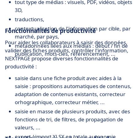
tout type de médias : visuels, PDF, vidéos, objets
3D,
traductions,
contextualisation de l'information par cible, par
Fonctionnalités de productivité
marché, par pays,
Pour aider les collaborateurs à saisir des données,
métadonnées liées aux médias : début / fin de
valider des fiches produits, contrôler l'information,
publication, mots-clés, référencement, ...
NEXTPAGE propose diverses fonctionnalités de
productivité :
saisie dans une fiche produit avec aides à la
saisie : propositions automatiques de contenus,
adaptation de contenus existants, correcteur
orhographique, correcteur métier, ...
saisie en masse de plusieurs produits, avec des
fonctions de tri, de filtres, de propagation de
valeurs, ...
export / import XLSX en totale autonomie,