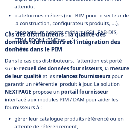
attendu,
plateformes métiers (ex : BIM pour le secteur de
la construction, configurateurs produits, ...),
connecteurs exports métiers (GS1, FAB-DIS,
Cas des distributeurs : la qualité des
ETIM, EDONI, BMEcat, ...),
données fournisseurs et l'intégration des
données dans le PIM
Print.
Dans le cas des distributeurs, l'attention est porté
sur le
recueil des données fournisseurs
, la
mesure
de leur qualité
et les
relances fournisseurs
pour
garantir un référentiel produit à jour. La solution
NEXTPAGE
propose un
portail fournisseur
interfacé aux modules PIM / DAM pour aider les
fournisseurs à :
gérer leur catalogue produits référencé ou en
attente de référencement,