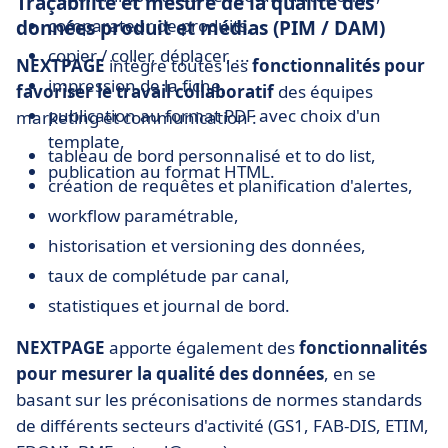
Traçabilité et mesure de la qualité des
comparateur de produits,
données produit et médias (PIM / DAM)
copier / coller, déplacer, ...
NEXTPAGE
intègre toutes les
fonctionnalités pour
impression de la fiche,
favoriser le travail collaboratif
des équipes
publication au format PDF avec choix d'un
marketing et communication :
template,
tableau de bord personnalisé et to do list,
publication au format HTML.
création de requêtes et planification d'alertes,
workflow paramétrable,
historisation et versioning des données,
taux de complétude par canal,
statistiques et journal de bord.
NEXTPAGE
apporte également des
fonctionnalités
pour mesurer la qualité des données
, en se
basant sur les préconisations de normes standards
de différents secteurs d'activité (GS1, FAB-DIS, ETIM,