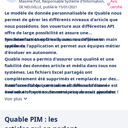
Maxime Piot, Responsable Système d'Information,
Avis
DE NEUVILLE, publié le 15/01/2021
certifié
Le modèle de donnée personnalisable de Quable nous
permet de gérer les différents niveaux d'article que
nous possédons. Son vouerture aux différentes API
offre de large possibilité et assure une
synchronisation optimale avec nos différents
Son interface User-friendy assure une prise en main
systèmes.
rapide de l'application et permet aux équipes métier
d'évoluer en autonomie.
Quable nous a permis d'assurer une qualité et une
fiabilité des données article et média dans tous nos
systèmes. Les fichiers Excel partagés ont
complètement été supprimés et remplacés par des
interfaces fiable que nous maîtrisons et faisons
Avoir un outil qui centralise et diffuse la donnée est
évoluer en fonction des services que nous ajoutons.
une solution que toute entreprise devrait posséder !
Voir plus
Quable PIM : les