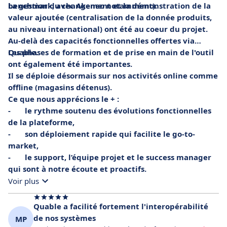
benchmark, avec Akeneo notamment).
La gestion du changement et la démonstration de la
valeur ajoutée (centralisation de la donnée produits,
au niveau international) ont été au coeur du projet.
Au-delà des capacités fonctionnelles offertes via
Quable.
Les phases de formation et de prise en main de l'outil
ont également été importantes.
Il se déploie désormais sur nos activités online comme
offline (magasins détenus).
Ce que nous apprécions le + :
- le rythme soutenu des évolutions fonctionnelles
de la plateforme,
- son déploiement rapide qui facilite le go-to-
market,
- le support, l’équipe projet et le success manager
qui sont à notre écoute et proactifs.
Voir plus
Quable a facilité fortement l'interopérabilité
de nos systèmes
MP