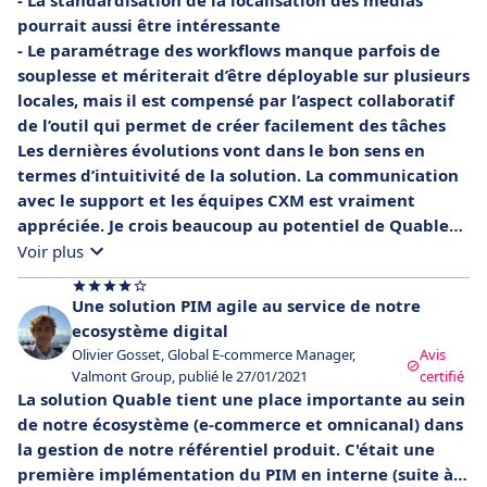
- La standardisation de la localisation des médias
pourrait aussi être intéressante
- Le paramétrage des workflows manque parfois de
souplesse et mériterait d’être déployable sur plusieurs
locales, mais il est compensé par l’aspect collaboratif
de l’outil qui permet de créer facilement des tâches
Les dernières évolutions vont dans le bon sens en
termes d’intuitivité de la solution. La communication
avec le support et les équipes CXM est vraiment
appréciée. Je crois beaucoup au potentiel de Quable
PIM pour accompagner notre croissance !
Voir plus
Une solution PIM agile au service de notre
ecosystème digital
Olivier Gosset, Global E-commerce Manager,
Avis
Valmont Group, publié le 27/01/2021
certifié
La solution Quable tient une place importante au sein
de notre écosystème (e-commerce et omnicanal) dans
la gestion de notre référentiel produit. C'était une
première implémentation du PIM en interne (suite à