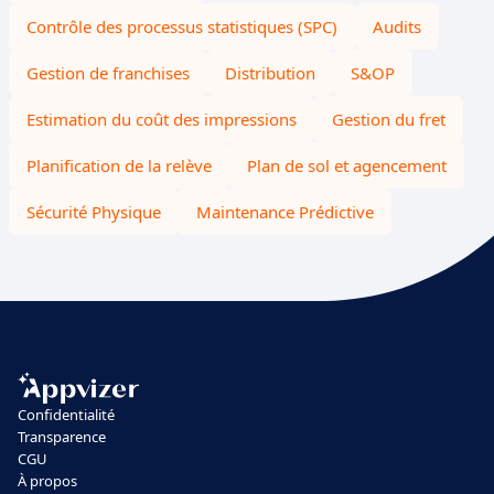
Contrôle des processus statistiques (SPC)
Audits
Gestion de franchises
Distribution
S&OP
Estimation du coût des impressions
Gestion du fret
Planification de la relève
Plan de sol et agencement
Sécurité Physique
Maintenance Prédictive
Confidentialité
Transparence
CGU
À propos