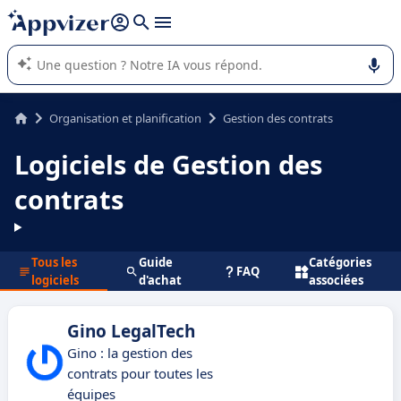
répondre (plusieurs lignes avec
shift + entrée
).
L'IA de Appvizer vous guide dans l'utilisation ou la sélection de
logiciel SaaS en entreprise.
Organisation et planification
Gestion des contrats
Logiciels de Gestion des
contrats
Tous les
Guide
Catégories
FAQ
logiciels
d'achat
associées
Gino LegalTech
Gino : la gestion des
contrats pour toutes les
équipes