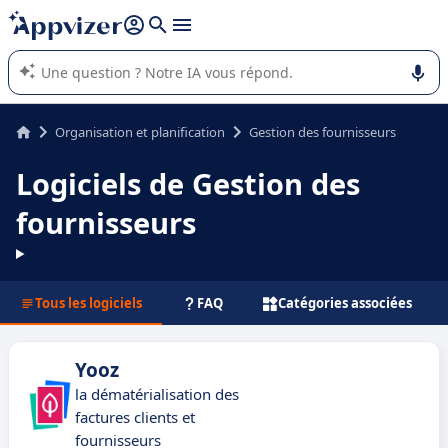
répondre (plusieurs lignes avec
shift + entrée
).
L'IA de Appvizer vous guide dans l'utilisation ou la sélection de
logiciel SaaS en entreprise.
Organisation et planification
Gestion des fournisseurs
Logiciels de Gestion des
fournisseurs
Tous les logiciels
FAQ
Catégories associées
Yooz
la dématérialisation des
factures clients et
fournisseurs