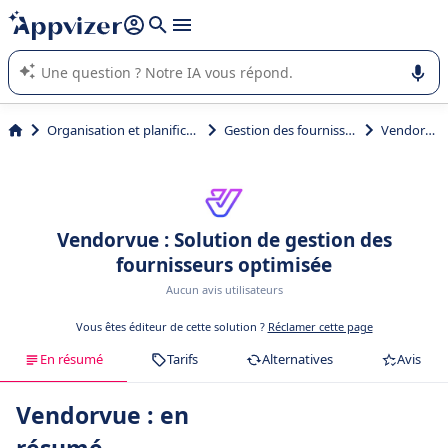
répondre (plusieurs lignes avec
shift + entrée
).
L'IA de Appvizer vous guide dans l'utilisation ou la sélection de
logiciel SaaS en entreprise.
Organisation et planification
Gestion des fournisseurs
Vendorvue
Vendorvue : Solution de gestion des
fournisseurs optimisée
Aucun avis utilisateurs
Vous êtes éditeur de cette solution ?
Réclamer cette page
En résumé
Tarifs
Alternatives
Avis
Vendorvue : en