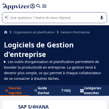
répondre (plusieurs lignes avec
shift + entrée
).
L'IA de Appvizer vous guide dans l'utilisation ou la sélection de
logiciel SaaS en entreprise.
Organisation et planification
Gestion d'entreprise
Logiciels de Gestion
d'entreprise
Les outils d’organisation et planification permettent de
booster la productivité en entreprise. La gestion tend à
devenir plus simple, ce qui permet à chaque collaborateur
de se consacrer à d’autres tâches.
Tous les
Guide
Catégories
FAQ
logiciels
d'achat
associées
SAP S/4HANA