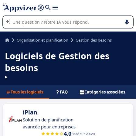
répondre (plusieurs lignes avec
shift + entrée
).
L'IA de Appvizer vous guide dans l'utilisation ou la sélection de
logiciel SaaS en entreprise.
Organisation et planification
Gestion des besoins
Logiciels de Gestion des
besoins
Tous les logiciels
FAQ
Catégories associées
iPlan
Solution de planification
avancée pour entreprises
4.0
Basé sur
2 avis