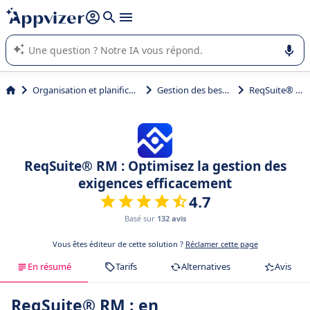
répondre (plusieurs lignes avec
shift + entrée
).
L'IA de Appvizer vous guide dans l'utilisation ou la sélection de
logiciel SaaS en entreprise.
Organisation et planification
Gestion des besoins
ReqSuite® RM
ReqSuite® RM : Optimisez la gestion des
exigences efficacement
4.7
Basé sur
132 avis
Vous êtes éditeur de cette solution ?
Réclamer cette page
En résumé
Tarifs
Alternatives
Avis
ReqSuite® RM : en