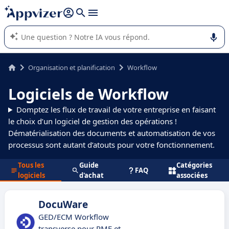
répondre (plusieurs lignes avec
shift + entrée
).
L'IA de Appvizer vous guide dans l'utilisation ou la sélection de
logiciel SaaS en entreprise.
Organisation et planification
Workflow
Logiciels de Workflow
Domptez les flux de travail de votre entreprise en faisant
le choix d’un logiciel de gestion des opérations !
Dématérialisation des documents et automatisation de vos
processus sont autant d’atouts pour votre fonctionnement.
Tous les
Guide
Catégories
FAQ
logiciels
d'achat
associées
DocuWare
GED/ECM Workflow
transverse pour PME et