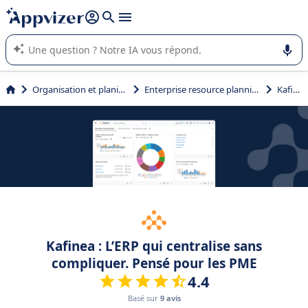
répondre (plusieurs lignes avec
shift + entrée
).
L'IA de Appvizer vous guide dans l'utilisation ou la sélection de
logiciel SaaS en entreprise.
Organisation et planification
Enterprise resource planning (ERP)
Kafinea
Kafinea : L’ERP qui centralise sans
compliquer. Pensé pour les PME
4.4
Basé sur
9 avis