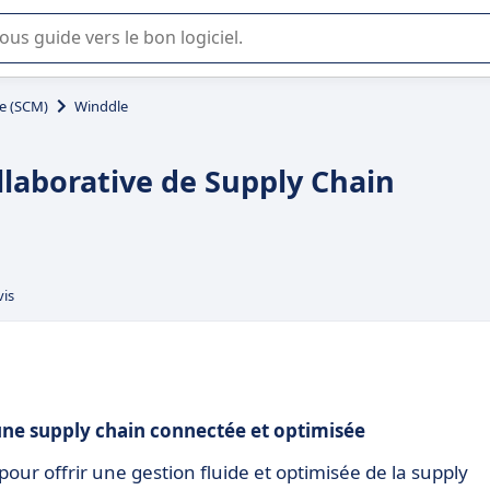
lisation ou la sélection de logiciel SaaS en entreprise.
ue (SCM)
Winddle
llaborative de Supply Chain
vis
une supply chain connectée et optimisée
ur offrir une gestion fluide et optimisée de la supply