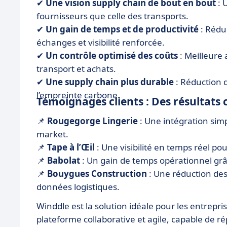
✔
Une vision supply chain de bout en bout
: 
fournisseurs que celle des transports.
✔
Un gain de temps et de productivité
: Rédu
échanges et visibilité renforcée.
✔
Un contrôle optimisé des coûts
: Meilleure 
transport et achats.
✔
Une supply chain plus durable
: Réduction de
l’empreinte carbone.
Témoignages clients : Des résultats 
📌
Rougegorge Lingerie
: Une intégration simp
market.
📌
Tape à l’Œil
: Une visibilité en temps réel po
📌
Babolat
: Un gain de temps opérationnel grâ
📌
Bouygues Construction
: Une réduction de
données logistiques.
Winddle est la solution idéale pour les entrepr
plateforme collaborative et agile, capable de 