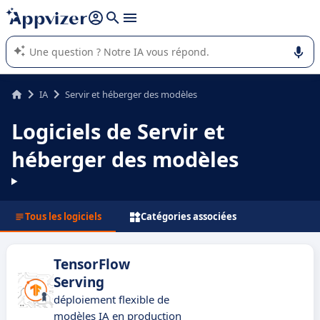
répondre (plusieurs lignes avec
shift + entrée
).
L'IA de Appvizer vous guide dans l'utilisation ou la sélection de
logiciel SaaS en entreprise.
IA
Servir et héberger des modèles
Logiciels de Servir et
héberger des modèles
Tous les logiciels
Catégories associées
TensorFlow
Serving
déploiement flexible de
modèles IA en production