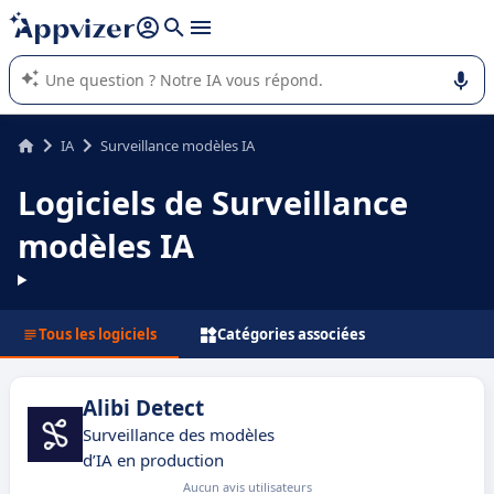
répondre (plusieurs lignes avec
shift + entrée
).
L'IA de Appvizer vous guide dans l'utilisation ou la sélection de
logiciel SaaS en entreprise.
IA
Surveillance modèles IA
Logiciels de Surveillance
modèles IA
Tous les logiciels
Catégories associées
Alibi Detect
Surveillance des modèles
d’IA en production
Aucun avis utilisateurs