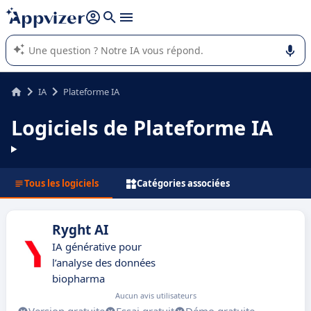
répondre (plusieurs lignes avec
shift + entrée
).
L'IA de Appvizer vous guide dans l'utilisation ou la sélection de
logiciel SaaS en entreprise.
IA
Plateforme IA
Logiciels de Plateforme IA
Tous les logiciels
Catégories associées
Ryght AI
IA générative pour
l’analyse des données
biopharma
Aucun avis utilisateurs