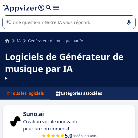
répondre (plusieurs lignes avec
shift + entrée
).
L'IA de Appvizer vous guide dans l'utilisation ou la sélection de
logiciel SaaS en entreprise.
IA
Générateur de musique par IA
Logiciels de Générateur de
musique par IA
Tous les logiciels
Catégories associées
Suno.ai
Création vocale innovante
pour un son immersif
5.0
Basé sur
1 avis