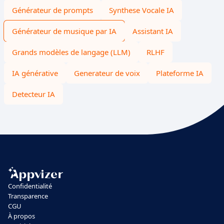
Générateur de prompts
Synthese Vocale IA
Générateur de musique par IA
Assistant IA
Grands modèles de langage (LLM)
RLHF
IA générative
Generateur de voix
Plateforme IA
Detecteur IA
Confidentialité
Transparence
CGU
À propos