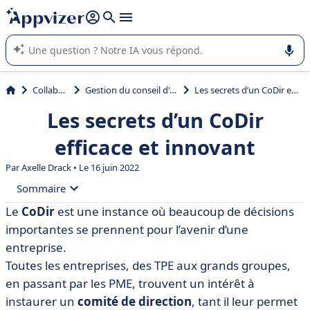
répondre (plusieurs lignes avec
shift + entrée
).
L'IA de Appvizer vous guide dans l'utilisation ou la sélection de
logiciel SaaS en entreprise.
Collaboration
Gestion du conseil d'administration
Les secrets d’un CoDir efficace et innovant
Les secrets d’un CoDir
efficace et innovant
Par
Axelle Drack
• Le 16 juin 2022
Sommaire
Le
CoDir
est une instance où beaucoup de décisions
• Qu’est-ce que le CoDir ?
importantes se prennent pour l’avenir d’une
• Pourquoi créer un CoDir ?
entreprise.
Toutes les entreprises, des TPE aux grands groupes,
• Comment organiser un CoDir efficace ?
en passant par les PME, trouvent un intérêt à
• Digitalisation du CoDir
instaurer un
comité de direction
, tant il leur permet