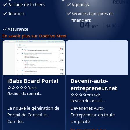
Partage de fichiers
Agendas
Réunion
Services bancaires et
financiers
Assurance
En savoir plus sur Oodrive Meet
iBabs Board Portal
Devenir-auto-
entrepreneur.net
0 avis
Gestion du conseil
0 avis
d'administration
Gestion du conseil
d'administration
La nouvelle génération de
Devenenez Auto-
Portail de Conseil et
Entrepreneur en toute
Comités
simplicité