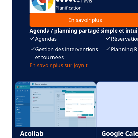
41 avis
Planification
En savoir plus
Agenda / planning partagé simple et intui
Agendas
Réservatio
Gestion des interventions
Planning 
et tournées
En savoir plus sur Joynit
Acollab
Google Cal