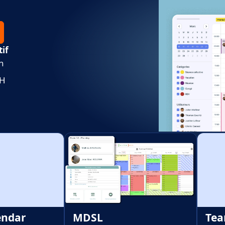
tif
n
RH
endar
MDSL
Te