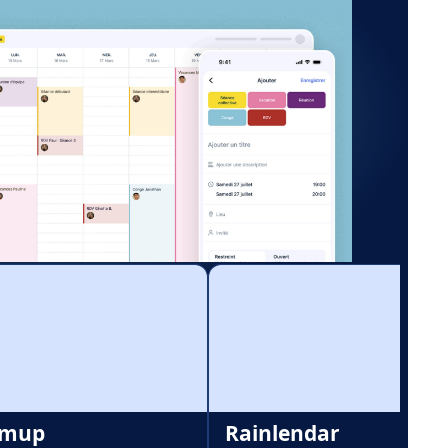
amup
Rainlendar