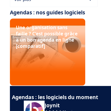
Agendas : nos guides logiciels
Une organisation sans
faille ? C’est possible grâce
à un bon agenda en ligne
[comparatif]
Agendas : les logiciels du moment
Joynit