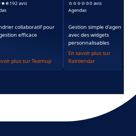
192 avis
0 avis
das
Agendas
ndrier collaboratif pour
Gestion simple d'agendas
gestion efficace
avec des widgets
personnalisables
En savoir plus sur
avoir plus sur Teamup
Rainlendar