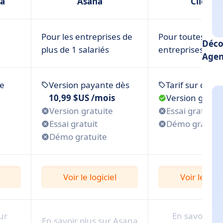
a
Asana
ClickUp
Pour les entreprises de
Pour toutes les
Déco
plus de 1 salariés
entreprises
Agen
de
Version payante dès
Tarif sur dem
10,99 $US /mois
Version gratui
Version gratuite
Essai gratuit
Essai gratuit
Démo gratuit
Démo gratuite
Voir le logiciel
Voir le logi
ur
En savoir plu
En savoir plus sur Asana