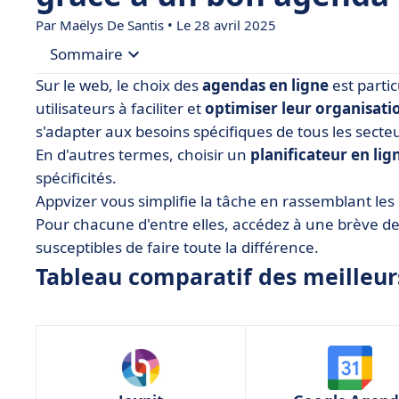
Par
Maëlys De Santis
• Le 28 avril 2025
Sommaire
Sur le web, le choix des
agendas en ligne
est parti
• Tableau comparatif des meilleurs agendas en 
utilisateurs à faciliter et
optimiser leur organisati
s'adapter aux besoins spécifiques de tous les secteur
• Google Agenda
En d'autres termes, choisir un
planificateur en lig
• Microsoft Outlook Calendar
spécificités.
• Agenda en ligne.com
Appvizer vous simplifie la tâche en rassemblant les
Pour chacune d'entre elles, accédez à une brève de
• Asana
susceptibles de faire toute la différence.
• ClickUp
Tableau comparatif des meilleur
• Doodle
• Joynit
• Notion Calendar
• Planning Moduleo