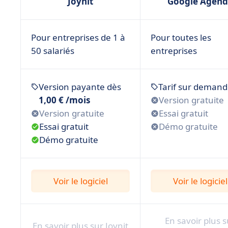
Joynit
Google Agend
• Teamup
• Agenda en ligne : que retenir ?
Pour entreprises de 1 à
Pour toutes les
50 salariés
entreprises
Version payante dès
Tarif sur deman
1,00 € /mois
Version gratuite
Version gratuite
Essai gratuit
Essai gratuit
Démo gratuite
Démo gratuite
Voir le logiciel
Voir le logiciel
En savoir plus s
En savoir plus sur Joynit