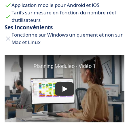
son
menu, ses vues et ses champs
en fonction
Application mobile pour Android et iOS
de ses besoins. L’
affichage dynamique
assure
Tarifs sur mesure en fonction du nombre réel
une navigation fluide, même avec un grand
d’utilisateurs
volume de données.
Ses inconvénients
Fonctionne sur Windows uniquement et non sur
Mac et Linux