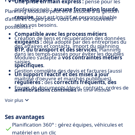
Une prise en main express :
pensé pour les
professionnels :
aucune formation lourde
Planning Moduleo peut être associé à la gestion
requise
, tout est intuitif et personnalisable
d’affaires Cogeo pour vous offrir de nouvelles
selon vos besoins.
possibilités :
Compatible avec les process métiers
Création de liens et récupération des données
exigeants :
déjà adopté par des entreprises du
des affaires et contacts, import du planning
BTP, du transport et des services
, Planning
dans les temps-passés pour éviter les doubles
Moduleo s’adapte à
vos contraintes métiers
saisies.
spécifiques
.
Gestion complète des devis et factures (aussi
Un support réactif et des mises à jour
maitrise d'oeuvre et marchés publiques).
régulières :
des
correctifs fréquents, des
Envois de documents (devis, contrats, ordres de
améliorations continues
et une équipe
mission...) en signature électronique avec
disponible pour vous accompagner. Vous
Voir plus
alertes et suivis.
bénéficiez toujours d’un outil à la pointe.
Gestion des prix de revient.
Une interface intuitive et personnalisable :
Ses avantages
Etc.
l’ergonomie a été pensée pour une prise en
Planification 360° : gérez équipes, véhicules et
main rapide. Chaque utilisateur peut configurer
matériel en un clic